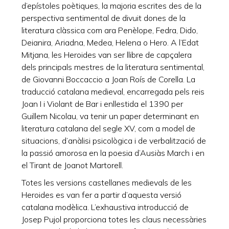
d’epístoles poètiques, la majoria escrites des de la
perspectiva sentimental de divuit dones de la
literatura clàssica com ara Penèlope, Fedra, Dido,
Deianira, Ariadna, Medea, Helena o Hero. A l’Edat
Mitjana, les Heroides van ser llibre de capçalera
dels principals mestres de la literatura sentimental,
de Giovanni Boccaccio a Joan Roís de Corella. La
traducció catalana medieval, encarregada pels reis
Joan I i Violant de Bar i enllestida el 1390 per
Guillem Nicolau, va tenir un paper determinant en
literatura catalana del segle XV, com a model de
situacions, d’anàlisi psicològica i de verbalització de
la passió amorosa en la poesia d’Ausiàs March i en
el Tirant de Joanot Martorell.
Totes les versions castellanes medievals de les
Heroides es van fer a partir d’aquesta versió
catalana modèlica. L’exhaustiva introducció de
Josep Pujol proporciona totes les claus necessàries