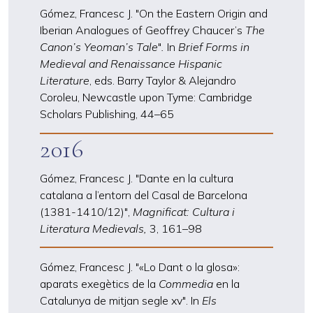
Gómez, Francesc J. "On the Eastern Origin and
Iberian Analogues of Geoffrey Chaucer’s
The
Canon’s Yeoman’s Tale
"
.
In
Brief Forms in
Medieval and Renaissance Hispanic
Literature
, eds. Barry Taylor & Alejandro
Coroleu, Newcastle upon Tyme: Cambridge
Scholars Publishing, 44
–
65
2016
Gómez, Francesc J. "Dante en la cultura
catalana a l’entorn del Casal de Barcelona
(1381-1410/12)",
Magnificat: Cultura i
Literatura Medievals,
3, 161
–
98
Gómez, Francesc J. "«Lo Dant o la glosa»:
aparats exegètics de la
Commedia
en la
Catalunya de mitjan segle xv". In
Els