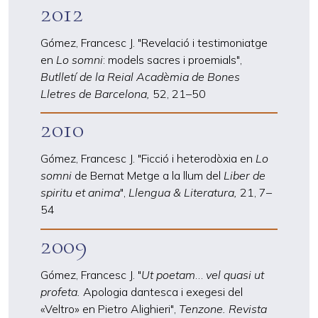
2012
Gómez, Francesc J. "Revelació i testimoniatge
en
Lo somni
: models sacres i proemials",
Butlletí de la Reial Acadèmia de Bones
Lletres de Barcelona,
52, 21
–
50
2010
Gómez, Francesc J. "Ficció i heterodòxia en
Lo
somni
de Bernat Metge a la llum del
Liber de
spiritu et anima
",
Llengua & Literatura,
21, 7
–
54
2009
Gómez, Francesc J. "
Ut poetam
…
vel quasi ut
profeta.
Apologia dantesca i exegesi del
«Veltro» en Pietro Alighieri",
Tenzone. Revista