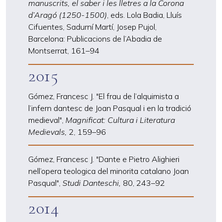
manuscrits, el saber i les lletres a la Corona
d’Aragó (1250-1500)
, eds. Lola Badia, Lluís
Cifuentes, Sadurní Martí, Josep Pujol,
Barcelona: Publicacions de l’Abadia de
Montserrat, 161
–
94
2015
Gómez, Francesc J. "El frau de l’alquimista a
l’infern dantesc de Joan Pasqual i en la tradició
medieval",
Magnificat: Cultura i Literatura
Medievals,
2, 159
–
96
Gómez, Francesc J. "Dante e Pietro Alighieri
nell’opera teologica del minorita catalano Joan
Pasqual",
Studi Danteschi,
80, 243
–
92
2014