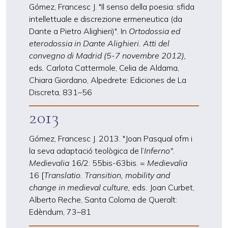
Gómez, Francesc J. "Il senso della poesia: sfida
intellettuale e discrezione ermeneutica (da
Dante a Pietro Alighieri)". In
Ortodossia ed
eterodossia in Dante Alighieri. Atti del
convegno di Madrid (5-7 novembre 2012),
eds
.
Carlota Cattermole, Celia de Aldama,
Chiara Giordano, Alpedrete: Ediciones de La
Discreta, 831
–
56
2013
Gómez, Francesc J. 2013. "Joan Pasqual ofm i
la seva adaptació teològica de l’
Inferno"
.
Medievalia
16/2: 55bis-63bis. =
Medievalia
16 [
Translatio. Transition, mobility and
change in medieval culture,
eds
.
Joan Curbet,
Alberto Reche, Santa Coloma de Queralt:
Edèndum, 73
–
81