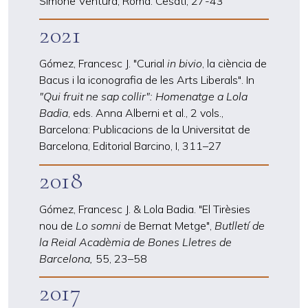
Simone Ventura, Roma: Cesati, 27-43
2021
Gómez, Francesc J. "Curial
in bivio
, la ciència de
Bacus i la iconografia de les Arts Liberals". In
"Qui fruit ne sap collir": Homenatge a Lola
Badia
, eds. Anna Alberni et al., 2 vols.,
Barcelona: Publicacions de la Universitat de
Barcelona, Editorial Barcino, I, 311
–
27
2018
Gómez, Francesc J. & Lola Badia. "El Tirèsies
nou de
Lo somni
de Bernat Metge",
Butlletí de
la Reial Acadèmia de Bones Lletres de
Barcelona,
55, 23
–
58
2017